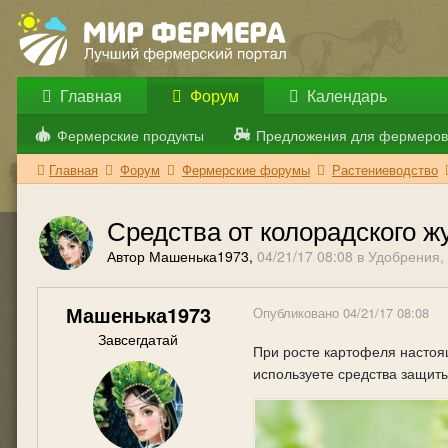
Главная
Форум
Календарь
Фермерские продукты
Предложения для фермеров
Главная
Форум
Фермерские форумы
Растениеводство
Средства от колорадского ж
Автор Машенька1973,
04/21/17 08:08
в
Удобрения,
Машенька1973
Опубликовано
04/21/17 08:08
Завсегдатай
При росте картофеля настоя
используете средства защиты