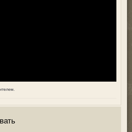
ителем.
вать