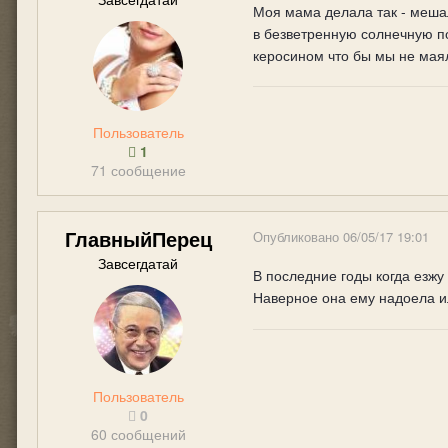
Моя мама делала так - мешал
в безветренную солнечную п
керосином что бы мы не маял
Пользователь
1
71 сообщение
ГлавныйПерец
Опубликовано
06/05/17 19:01
Завсегдатай
В последние годы когда езжу
Наверное она ему надоела и
Пользователь
0
60 сообщений