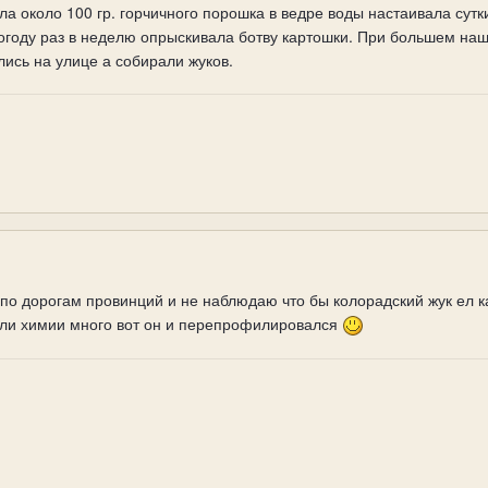
а около 100 гр. горчичного порошка в ведре воды настаивала сутк
огоду раз в неделю опрыскивала ботву картошки. При большем наш
ись на улице а собирали жуков.
 по дорогам провинций и не наблюдаю что бы колорадский жук ел 
ли химии много вот он и перепрофилировался