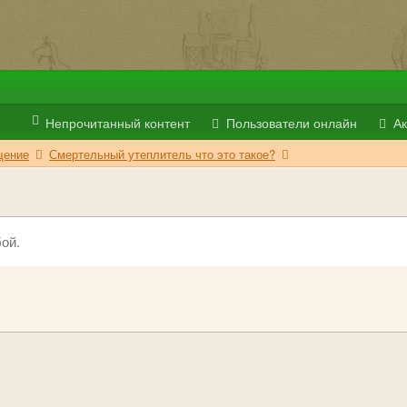
Непрочитанный контент
Пользователи онлайн
Ак
ение
Смертельный утеплитель что это такое?
ой.