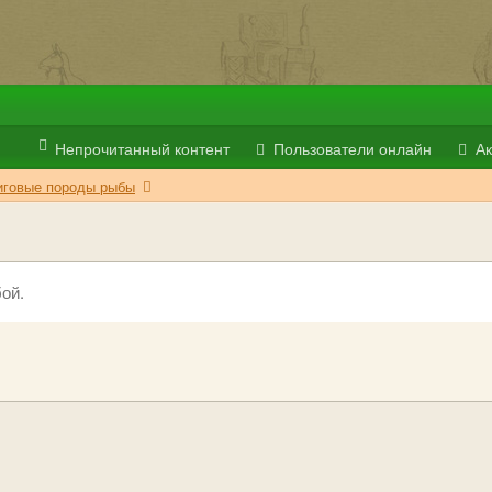
Непрочитанный контент
Пользователи онлайн
Ак
иговые породы рыбы
ой.