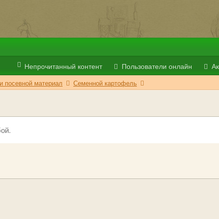
Непрочитанный контент
Пользователи онлайн
Ак
и посевной материал
Семенной картофель
ой.