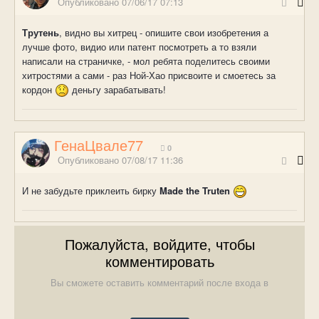
Опубликовано
07/06/17 07:13
Трутень
, видно вы хитрец - опишите свои изобретения а
лучше фото, видио или патент посмотреть а то взяли
написали на страничке, - мол ребята поделитесь своими
хитростями а сами - раз Ной-Хао присвоите и смоетесь за
кордон
деньгу зарабатывать!
ГенаЦвале77
0
Опубликовано
07/08/17 11:36
И не забудьте приклеить бирку
Made the Truten
Пожалуйста, войдите, чтобы
комментировать
Вы сможете оставить комментарий после входа в