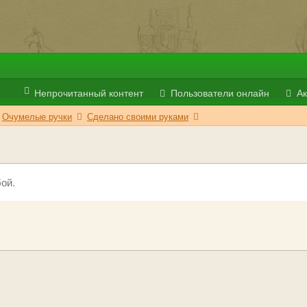
Непрочитанный контент
Пользователи онлайн
Ак
Очумелые ручки
Сделано своими руками
ой.