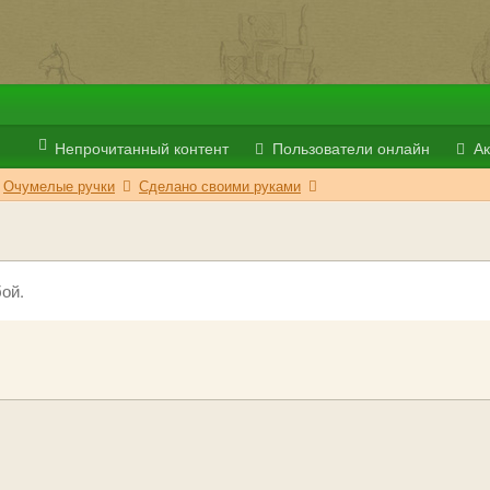
Непрочитанный контент
Пользователи онлайн
Ак
Очумелые ручки
Сделано своими руками
ой.