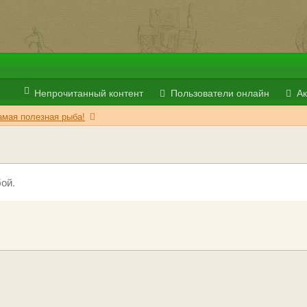
Непрочитанный контент
Пользователи онлайн
Ак
амая полезная рыба!
ой.