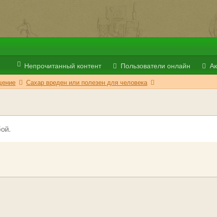
Непрочитанный контент
Пользователи онлайн
Ак
ение
Сахар вреден или полезен для человека
ой.