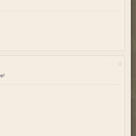
Жалоба
ер!