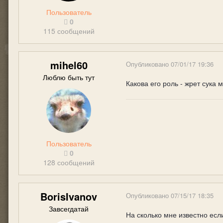
Пользователь
0
115 сообщений
mihel60
Опубликовано
07/01/17 19:36
Люблю быть тут
Какова его роль - жрет сука
Пользователь
0
128 сообщений
BorisIvanov
Опубликовано
07/15/17 18:35
Завсегдатай
На сколько мне известно есл