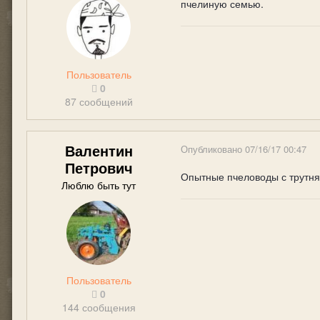
пчелиную семью.
Пользователь
0
87 сообщений
Валентин
Опубликовано
07/16/17 00:47
Петрович
Опытные пчеловоды с трутням
Люблю быть тут
Пользователь
0
144 сообщения