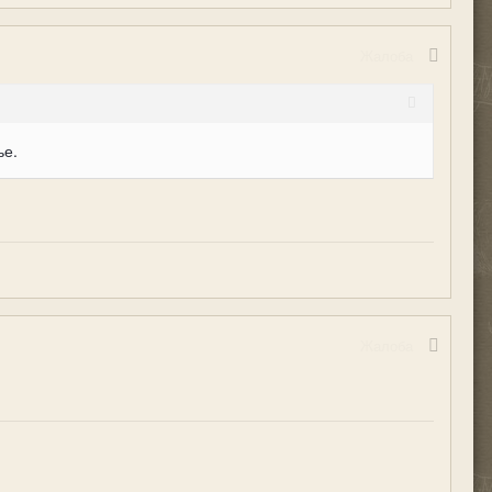
Жалоба
ье.
Жалоба