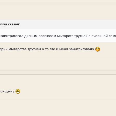
onika сказал:
 заинтриговал дивным рассказом мытарств трутней в пчелиной сем
рии мытарства трутней а то это и меня заинтриговало
стоящему