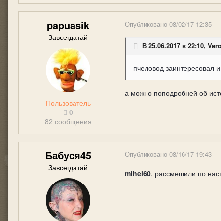
papuasik
Опубликовано
08/02/17 12:35
Завсегдатай
В 25.06.2017 в 22:10, Ver
пчеловод заинтересовал и
а можно поподробней об исто
Пользователь
0
82 сообщения
Бабуся45
Опубликовано
08/16/17 19:43
Завсегдатай
mihel60
, рассмешили по на