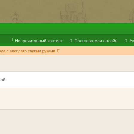
Непрочитанный контент
Пользователи онлайн
Ак
руд с биоплато своими руками
ой.