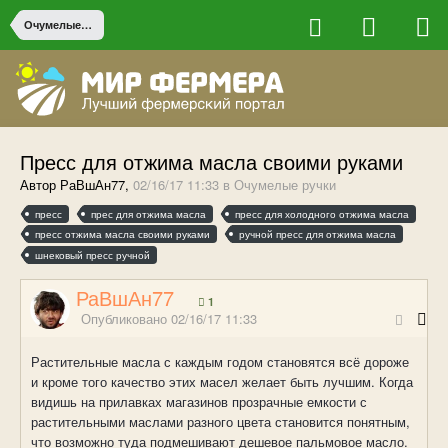
Очумелые ручки
Пресс для отжима масла своими руками
Автор РаВшАн77,
02/16/17 11:33
в
Очумелые ручки
пресс
прес для отжима масла
пресс для холодного отжима масла
пресс отжима масла своими руками
ручной пресс для отжима масла
шнековый пресс ручной
РаВшАн77
1
Опубликовано
02/16/17 11:33
Растительные масла с каждым годом становятся всё дороже
и кроме того качество этих масел желает быть лучшим. Когда
видишь на прилавках магазинов прозрачные емкости с
растительными маслами разного цвета становится понятным,
что возможно туда подмешивают дешевое пальмовое масло.