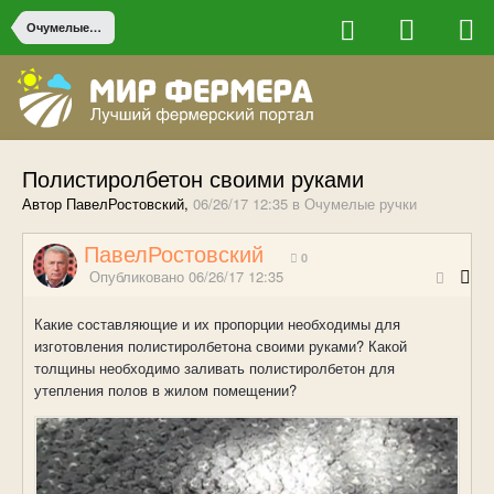
Очумелые ручки
Полистиролбетон своими руками
Автор ПавелРостовский,
06/26/17 12:35
в
Очумелые ручки
ПавелРостовский
0
Опубликовано
06/26/17 12:35
Какие составляющие и их пропорции необходимы для
изготовления полистиролбетона своими руками? Какой
толщины необходимо заливать полистиролбетон для
утепления полов в жилом помещении?