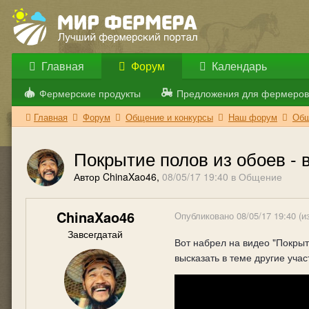
Главная
Форум
Календарь
Фермерские продукты
Предложения для фермеров
Главная
Форум
Общение и конкурсы
Наш форум
Общ
Покрытие полов из обоев -
Автор ChinaXao46,
08/05/17 19:40
в
Общение
ChinaXao46
Опубликовано
08/05/17 19:40
(и
Завсегдатай
Вот набрел на видео "Покрыт
высказать в теме другие учас