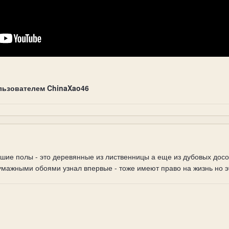
льзователем ChinaXao46
е полы - это деревянные из лиственницы а еще из дубовых досок 
мажными обоями узнал впервые - тоже имеют право на жизнь но э