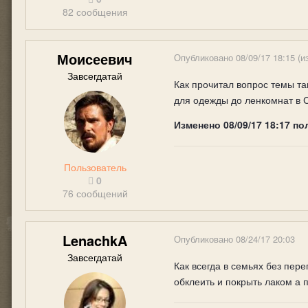
82 сообщения
Моисеевич
Опубликовано
08/09/17 18:15
(и
Завсегдатай
Как прочитал вопрос темы т
для одежды до ленкомнат в 
Изменено
08/09/17 18:17
по
Пользователь
0
76 сообщений
LenachkA
Опубликовано
08/24/17 20:03
Завсегдатай
Как всегда в семьях без пер
обклеить и покрыть лаком а 