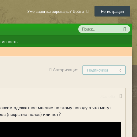
Уже зарегистрированы? Войти
Регистрация
тивность
Авторизация
Подписчики
0
Жалоба
совсем адекватное мнение по этому поводу а что могут
боев (покрытие полов) или нет?