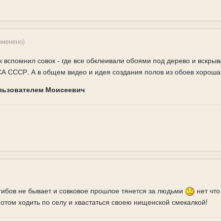
зменено)
ак вспомнил совок - где все обклеивали обоями под дерево и вск
СА СССР. А в общем видео и идея создания полов из обоев хороша
льзователем Моисеевич
егибов не бывает и совковое прошлое тянется за людьми
нет что
потом ходить по селу и хвастаться своею нищенской смекалкой!