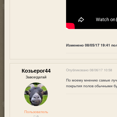
Изменено
08/05/17 19:41
по
Козьерог44
Опубликовано
08/06/17 10:58
Завсегдатай
По моему мнению самые лучши
покрытия полов обычными бу
Пользователь
0