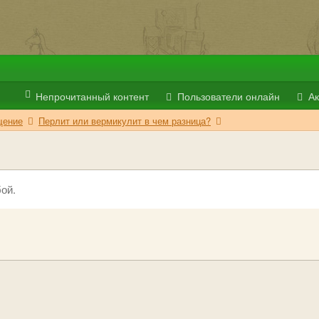
Непрочитанный контент
Пользователи онлайн
Ак
ение
Перлит или вермикулит в чем разница?
ой.