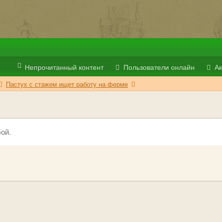
Непрочитанный контент
Пользователи онлайн
Ак
Пастух с стажем ищет работу на ферме
ой.