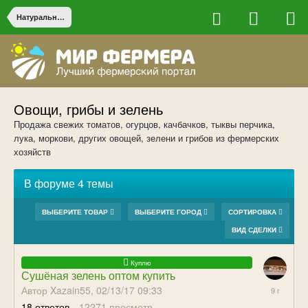
Натуральные продукты от фермеров
Овощи, грибы и зелень
Продажа свежих томатов, огурцов, качбачков, тыквы перчика,
лука, моркови, других овощей, зелени и грибов из фермерских
хозяйств
В форуме 4 темы
ВЫБЕРИТЕ ТОВАР
ВЫБЕРИТЕ ГОРОД
СОРТИРОВКА
ВИД СДЕЛКИ
Сушёная зелень оптом купить
05/11/17
Автор Xazain55,
02/13/17 09:33
09:18
18
ответов
12271
просмотр