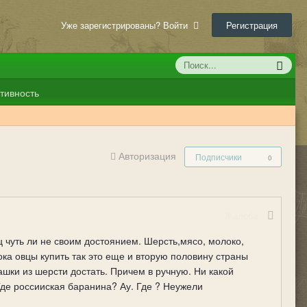
Уже зарегистрированы? Войти
Регистрация
тивность
Авторизация
Подписчики
0
Жалоба
ц чуть ли не своим достоянием. Шерсть,мясо, молоко,
ока овцы купить так это еще и вторую половину страны
ашки из шерсти достать. Причем в ручную. Ни какой
Где россииская баранина? Ау. Где ? Неужели