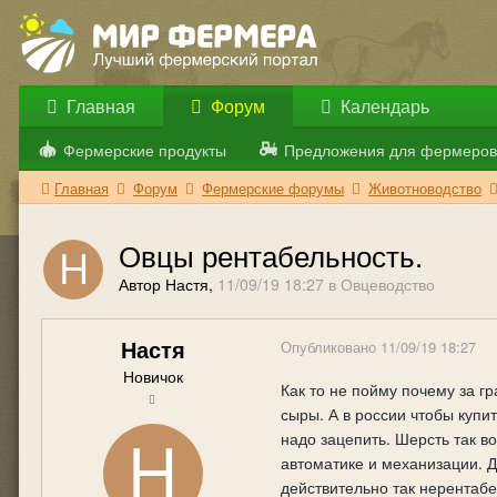
Главная
Форум
Календарь
Фермерские продукты
Предложения для фермеров
Главная
Форум
Фермерские форумы
Животноводство
Овцы рентабельность.
Автор Настя,
11/09/19 18:27
в
Овцеводство
Настя
Опубликовано
11/09/19 18:27
Новичок
Как то не пойму почему за г
сыры. А в россии чтобы купи
надо зацепить. Шерсть так в
автоматике и механизации. Д
действительно так нерентаб