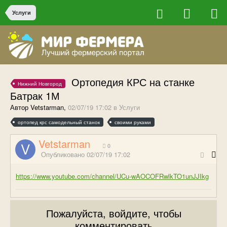
Услуги
Ортопедия КРС на станке
Нижний Новгород
Батрак 1М
Автор Vetstarman,
02/07/19 17:02
в
Услуги
ортопед крс самодельный станок
своими руками
Vetstarman
0
Опубликовано
02/07/19 17:02
https://www.youtube.com/channel/UCu-wAOCOFRwlkTO1unJJIkg
Пожалуйста, войдите, чтобы
комментировать