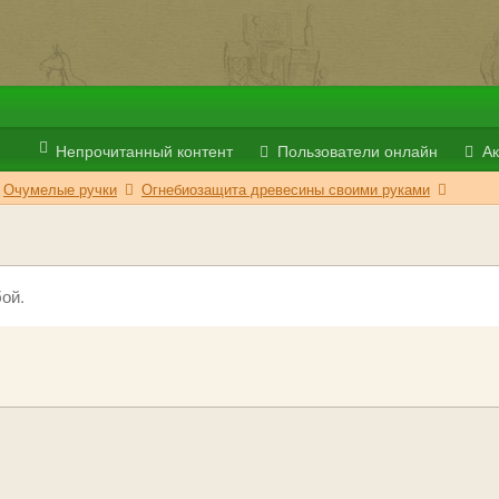
Непрочитанный контент
Пользователи онлайн
Ак
Очумелые ручки
Огнебиозащита древесины своими руками
ой.