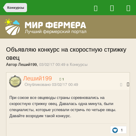
Конкурсы
Объявляю конкурс на скоростную стрижку
овец
Автор Леший199,
03/02/17 00:49
в
Конкурсы
Леший199
1
Опубликовано
03/02/17 00:49
При союзе все овцеводы страны соревновались на
скоростную стрижку овец. Давалась одна минута, были
специалисты, которые успевали остричь по четыре овцы.
Давайте возродим такой конкурс.
1