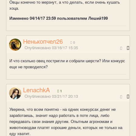
Овцы конечно то мерзнут, а что делать, если очень кушать
хоца.
Изменено
04/14/17 23:59
пользователем Леший199
Ненькопчел26
0
Опубликовано
03/16/17 15:35
И что сколько овец постригли и собрали шерсти? Или конкурс
еще не проводился?
LenachkA
1
Опубликовано
03/21/17 20:13
Уверена, что всем понятно - на одних конкурсах денег не
заработаешь, значит надо работать в поте лица, либо
передавать свои знания другим. Опытным агрономам и
животноводам платят хорошие деньги, которых не только на
еду хватит.