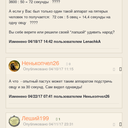
3600 : 50 = 72 секунды ????
А если у Вас был только один такой аппарат на пятерых
человек то получается: 72 сек : 5 овец = 14,4 секунды на
одну овцу ????
Вы себе верите или решили своей "лапшой" удивить народ?
Изменено
04/18/17 14:42
пользователем LenachkA
Ненькопчел26
0
Опубликовано
04/10/17 11:15
А что - опытный пастух может таким аппаратом подстричь
овцу и за 30 секунд. Сам видел однажды!
Изменено
04/22/17 07:41
пользователем Ненькопчел26
Леший199
1
Опубликовано
04/11/17 23:31