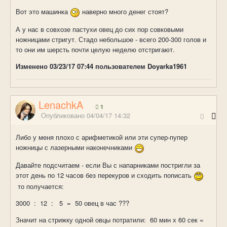
Вот это машинка
наверно много денег стоят?
А у нас в совхозе пастухи овец до сих пор совковыми
ножницами стригут. Стадо небольшое - всего 200-300 голов и
то они им шерсть почти целую неделю отстригают.
Изменено
03/23/17 07:44
пользователем Doyarka1961
LenachkA
1
Опубликовано
04/04/17 14:32
Либо у меня плохо с арифметикой или эти супер-пупер
ножницы с лазерными наконечниками
Давайте подсчитаем - если Вы с напарниками постригли за
этот день по 12 часов без перекуров и сходить пописать
то получается:
3000 : 12 : 5 = 50 овец в час ???
Значит на стрижку одной овцы потратили: 60 мин х 60 сек =