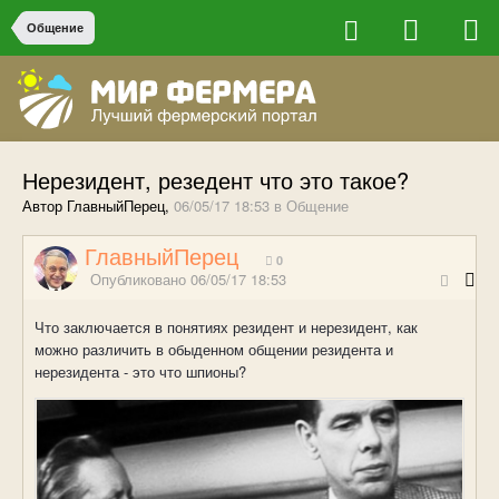
Общение
Нерезидент, резедент что это такое?
Автор ГлавныйПерец,
06/05/17 18:53
в
Общение
ГлавныйПерец
0
Опубликовано
06/05/17 18:53
Что заключается в понятиях резидент и нерезидент, как
можно различить в обыденном общении резидента и
нерезидента - это что шпионы?