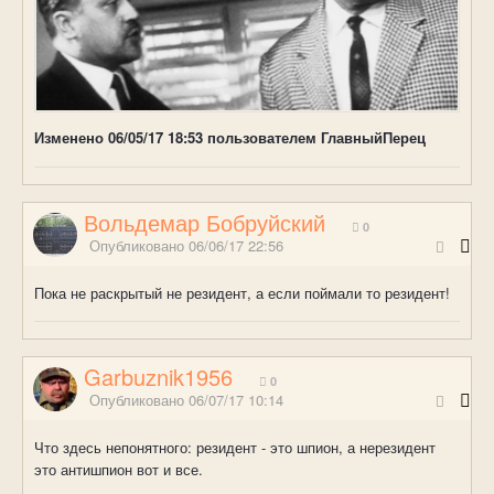
Изменено
06/05/17 18:53
пользователем ГлавныйПерец
Вольдемар Бобруйский
0
Опубликовано
06/06/17 22:56
Пока не раскрытый не резидент, а если поймали то резидент!
Garbuznik1956
0
Опубликовано
06/07/17 10:14
Что здесь непонятного: резидент - это шпион, а нерезидент
это антишпион вот и все.