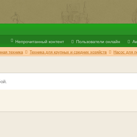
Непрочитанный контент
Пользователи онлайн
Ак
ная техника
Техника для крупных и средних хозяйств
Насос для п
ой.