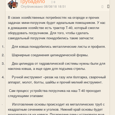
Трубадело
0
Опубликовано
08/08/18 18:51
В своих хозяйственных потребностях на огороде и прочих
задачах мини-погрузчик будет идеальным помощником. У нас
в домашнем хозяйстве есть трактор Т-40, который смогли
оборудовать погрузчиком. Для того, чтобы сделать
самодельный погрузчик понадобились такие запчасти:
1.
Для ковша понадобились металлические листы и профиля.
2.
Шарнирные соединения цилиндрической формы.
3.
Два цилиндра от гидравлической системы нужны были для
наклона ковша, а еще один для подъема стрелы.
4.
Ручной инструмент –резак на газу или болгарка, сварочный
аппарат, молот, болты, шайбы и прочий мелкий инструмент.
Сам процесс устройства погрузчика на наш Т-40 проходил
следующими этапами:
·
Изготовление основы происходит из металлических труб с
квадратным сечением и уголков. Нижний край основы будет
монтироваться на навесе. Посередине рамы установили еще