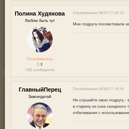
Полина Худякова
Опубликовано
05/07/17 23:10
Люблю быть тут
Мне подруга посоветовала за
Пользователь
3
142 сообщения
ГлавныйПерец
Опубликовано
05/20/17 19:16
Завсегдатай
Не слушайте свою подругу - 
в старину из сока сахарног
отбеливания с использование