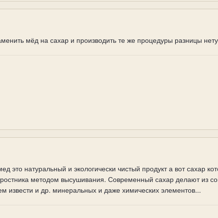
менить мёд на сахар и производить те же процедуры разницы нету
мед это натуральный и экологически чистый продукт а вот сахар ко
о тростника методом высушивания. Современный сахар делают из с
м извести и др. минеральных и даже химических элементов...