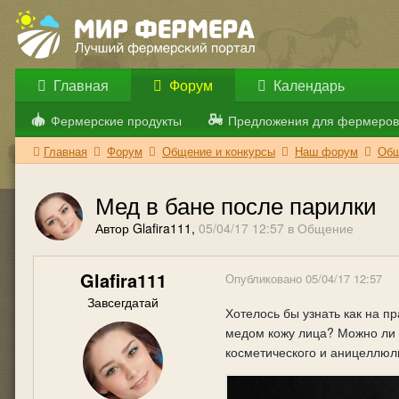
Главная
Форум
Календарь
Фермерские продукты
Предложения для фермеров
Главная
Форум
Общение и конкурсы
Наш форум
Общ
Мед в бане после парилки
Автор Glafira111,
05/04/17 12:57
в
Общение
Glafira111
Опубликовано
05/04/17 12:57
Завсегдатай
Хотелось бы узнать как на п
медом кожу лица? Можно ли 
косметического и аницеллюл