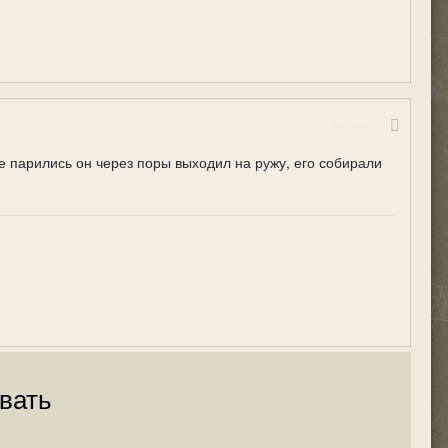
Жалоба
ле парились он через поры выходил на ружу, его собирали
вать