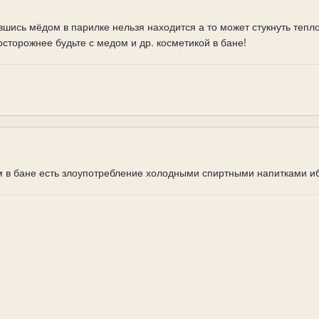
шись мёдом в парилке нельзя находится а то может стукнуть тепл
оосторожнее будьте с медом и др. косметикой в бане!
в бане есть злоупотребление холодными спиртными напитками ибо