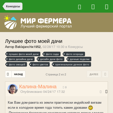
Конкурсы
Лучшее фото моей дачи
Автор Baklajanсhiк1952,
02/28/17 10:30
в
Конкурсы
лучшее фото моей дачи
фото сада
фото огорода
фото дизайна дачи
дизайн дачи фото
дачные поделки
фото овощей
фото цветов
оригинальное дачное фото
Страница 2 из 2
НАЗАД
ДАЛЕЕ
Калина-Малина
0
Опубликовано
04/24/17 17:32
Как Вам дом-ракета из земли практически индейский вигвам
если в холодное время года топить камин дровами
Практически бесплатная конструкция которую можно сделать