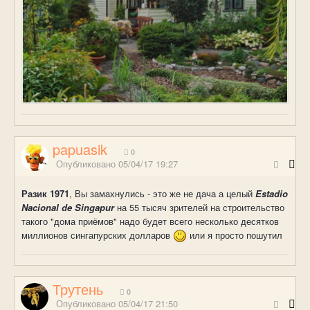
papuasik
0
Опубликовано
05/04/17 19:27
Разик 1971
, Вы замахнулись - это же не дача а целый
Estadio
Nacional de Singapur
на 55 тысяч зрителей на строительство
такого "дома приёмов" надо будет всего несколько десятков
миллионов сингапурских долларов
или я просто пошутил
Трутень
0
Опубликовано
05/04/17 21:50