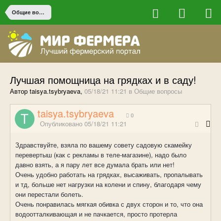
Общие вопросы
Лучшая помощница на грядках и в саду!
Автор taisya.tsybryaeva,
05/18/21 11:21
в
Общие вопросы
taisya.tsybryaeva
0
Опубликовано
05/18/21 11:21
Здравствуйте, взяла по вашему совету садовую скамейку
перевертыш (как с рекламы в теле-магазине), надо было
давно взять, а я пару лет все думала брать или нет!
Очень удобно работать на грядках, высаживать, пропалывать
и тд, больше нет нагрузки на колени и спину, благодаря чему
они перестали болеть.
Очень понравилась мягкая обивка с двух сторон и то, что она
водоотталкивающая и не пачкается, просто протерла