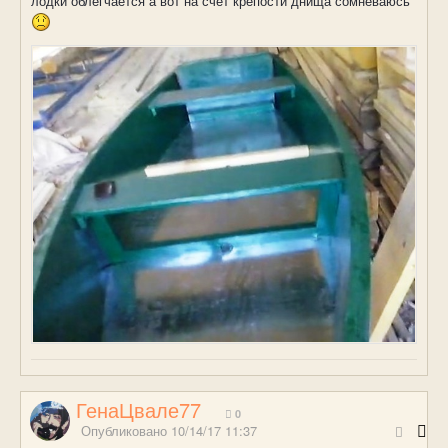
лодки облегчается а вот на счет крепости днища сомневаюсь
ГенаЦвале77
0
Опубликовано
10/14/17 11:37