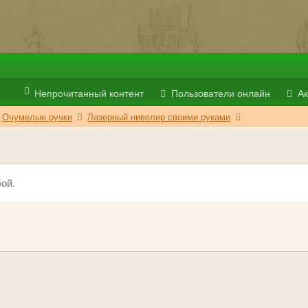
Непрочитанный контент
Пользователи онлайн
Ак
Очумелые ручки
Лазерный нивелир своими руками
ой.