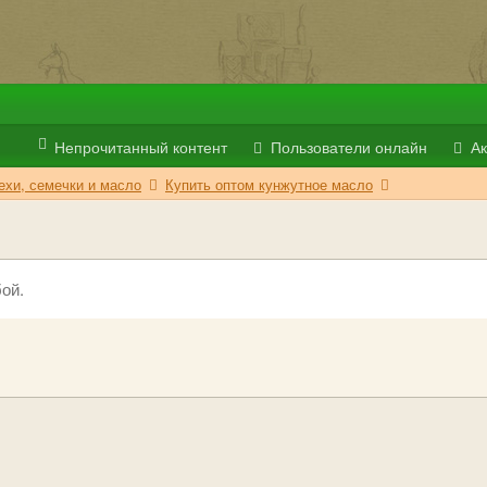
Непрочитанный контент
Пользователи онлайн
Ак
ехи, семечки и масло
Купить оптом кунжутное масло
ой.