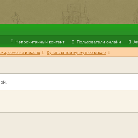
Непрочитанный контент
Пользователи онлайн
Ак
ехи, семечки и масло
Купить оптом кунжутное масло
ой.