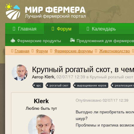
Главная
Форум
Календарь
Фермерские продукты
Предложения для фермеров
Главная
Форум
Фермерские форумы
Животноводство
Крупный рогатый скот, в че
Автор Klerk,
02/07/17 12:39
в
Крупный рогатый скот
крс
рогатый скот
выращивание коров
реализация 
Klerk
Опубликовано
02/07/17 12:39
Люблю быть тут
Выгодно ли приобретать мол
шкур?
Проблемы и практика возмож