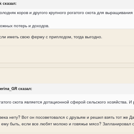
k сказал:
олодняк коров и другого крупного рогатого скота для выращиван
ожных потерь и доходов.
сли иметь свою ферму с приплодом, тогда выгодно.
terina_GR сказал:
атого скота является дотационной сферой сельского хозяйства. И
века нету? Вот он посоветовался с друзьям и решил взять тот же Д
 ему быть, если все любят молоко и говяжье мясо? Запланировал 