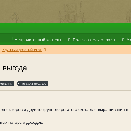
Непрочитанный контент
Пользователи онлайн
Ак
Крупный рогатый скот
м выгода
говядины
продажа мяса крс
одняк коров и другого крупного рогатого скота для выращивания 
ных потерь и доходов.