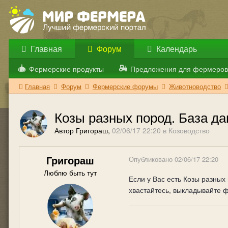
Главная
Форум
Календарь
Фермерские продукты
Предложения для фермеров
Главная
Форум
Фермерские форумы
Животноводство
Козы разных пород. База д
Автор Григораш,
02/06/17 22:20
в
Козоводство
Григораш
Опубликовано
02/06/17 22:20
Люблю быть тут
Если у Вас есть Козы разных 
хвастайтесь, выкладывайте ф