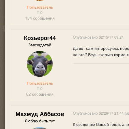
Пользователь
0
134 сообщения
Козьерог44
Опубликовано
02/15/17 09:24
Завсегдатай
Да вот сам интересуюсь поро
на это? Ведь сколько корма 
Пользователь
0
82 сообщения
Махмуд Аббасов
Опубликовано
02/26/17 21:44
(и
Люблю быть тут
К сведению Вашей тещи, анго