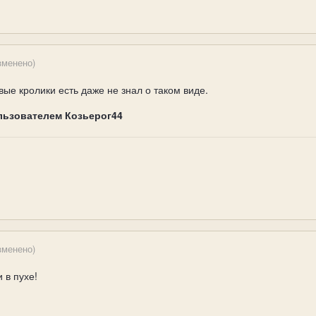
зменено)
вые кролики есть даже не знал о таком виде.
льзователем Козьерог44
зменено)
и в пухе!