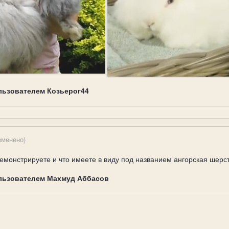
льзователем Козьерог44
зменено)
демонстрируете и что имеете в виду под названием ангорская шерс
льзователем Махмуд Аббасов