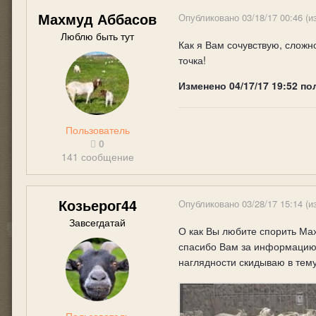
Махмуд Аббасов
Опубликовано
03/18/17 00:46
(и
Люблю быть тут
Как я Вам сочувствую, сложно
точка!
Изменено
04/17/17 19:52
по
Пользователь
0
141 сообщение
Козьерог44
Опубликовано
03/28/17 15:14
(и
Завсегдатай
О как Вы любите спорить Махм
спасибо Вам за информацию, 
наглядности скидываю в тему