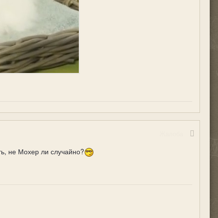
Жалоба
ть, не Мохер ли случайно?