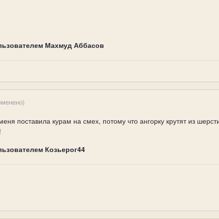
льзователем Махмуд Аббасов
зменено)
 меня поставила курам на смех, потому что ангорку крутят из шерсти
!
льзователем Козьерог44