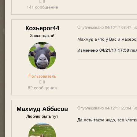
0
141 сообщение
Козьерог44
Опубликовано
04/10/17 08:47
(и
Завсегдатай
Махмуд а что у Вас и махеро
Изменено
04/21/17 17:58
по
Пользователь
0
82 сообщения
Махмуд Аббасов
Опубликовано
04/12/17 23:04
(и
Люблю быть тут
Да есть такое чудо, все клетк