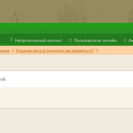
Непрочитанный контент
Пользователи онлайн
Ак
ение
Кошачиа моча в подъезде как избавиться?
ой.