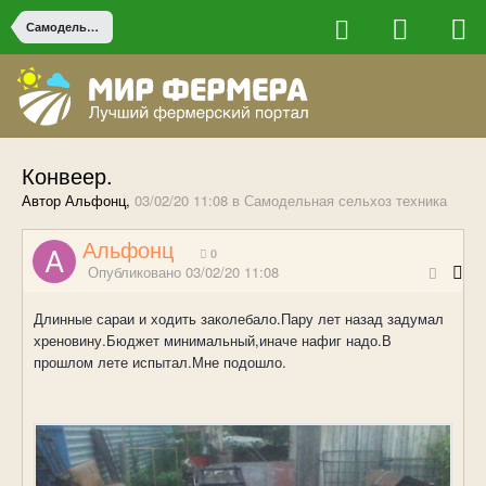
Самодельная сельхоз техника
Конвеер.
Автор Альфонц,
03/02/20 11:08
в
Самодельная сельхоз техника
Альфонц
0
Опубликовано
03/02/20 11:08
Длинные сараи и ходить заколебало.Пару лет назад задумал
хреновину.Бюджет минимальный,иначе нафиг надо.В
прошлом лете испытал.Мне подошло.