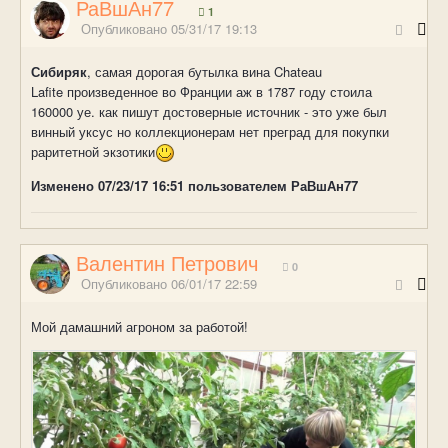
РаВшАн77
1
Опубликовано
05/31/17 19:13
Сибиряк
, самая дорогая бутылка вина Chateau
Lafite произведенное во Франции аж в 1787 году стоила
160000 уе. как пишут достоверные источник - это уже был
винный уксус но коллекционерам нет преград для покупки
раритетной экзотики
Изменено
07/23/17 16:51
пользователем РаВшАн77
Валентин Петрович
0
Опубликовано
06/01/17 22:59
Мой дамашний агроном за работой!