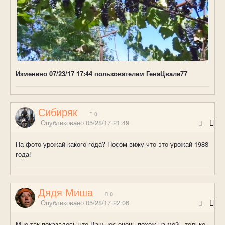
Изменено
07/23/17 17:44
пользователем ГенаЦвале77
Сибиряк
0
Опубликовано
05/28/17 21:49
На фото урожай какого года? Носом вижу что это урожай 1988
года!
Дядя Миша
0
Опубликовано
05/28/17 22:06
Мне так показалось что Ваш нос очень похож на мой - только