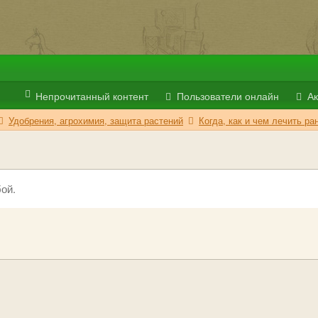
Непрочитанный контент
Пользователи онлайн
Ак
Удобрения, агрохимия, защита растений
Когда, как и чем лечить р
ой.