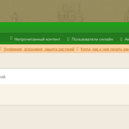
Непрочитанный контент
Пользователи онлайн
Ак
Удобрения, агрохимия, защита растений
Когда, как и чем лечить р
ой.