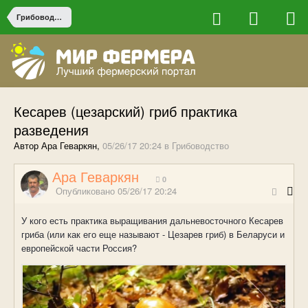
Грибоводство
Кесарев (цезарский) гриб практика
разведения
Автор Ара Геваркян,
05/26/17 20:24
в
Грибоводство
Ара Геваркян
0
Опубликовано
05/26/17 20:24
У кого есть практика выращивания дальневосточного Кесарев
гриба (или как его еще называют - Цезарев гриб) в Беларуси и
европейской части Россия?