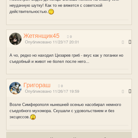
неудачную шутку! Как то не вяжется с советской
действительностью.
Жетянщик45
0
Опубликовано
11/23/17 20:01
А чо, редко но находил Цезарев гриб - вкус как у поганки но
съедобный и живот не болел после него...
Григораш
0
Опубликовано
11/26/17 19:59
Возле Симферополя нынешней осенью насобирал немного
съедобного мухомора. Скушали с удовольствием и без
эксцессов.