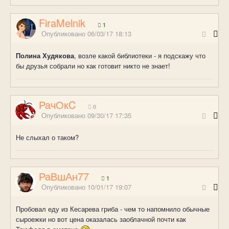
FiraMelnik
1
Опубликовано
06/03/17 18:13
Полина Худякова
, возле какой библиотеки - я подскажу что
бы друзья собрали но как готовит никто не знает!
РачОкC
0
Опубликовано
09/30/17 17:35
Не слыхал о таком?
РаВшАн77
1
Опубликовано
10/01/17 19:07
Пробовал еду из Кесарева гриба - чем то напомнило обычные
сыроежки но вот цена оказалась заоблачной почти как