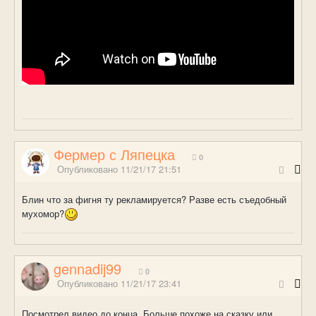
Фермер с Ляпецка
0
Опубликовано
11/21/17 21:51
Блин что за фигня ту рекламируется? Разве есть съедобный
мухомор?
gennadij99
0
Опубликовано
11/21/17 23:41
Посмотрел видео до конца. Больше похоже на сказку или