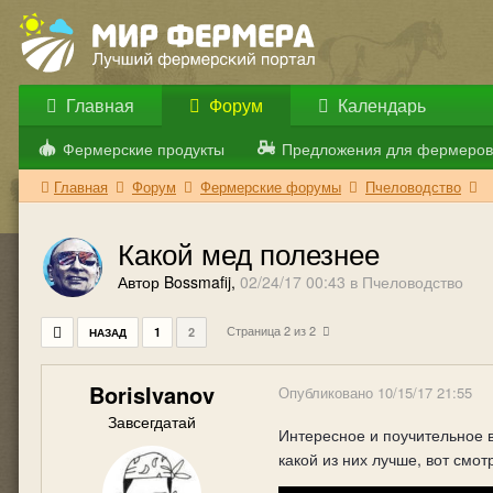
Главная
Форум
Календарь
Фермерские продукты
Предложения для фермеров
Главная
Форум
Фермерские форумы
Пчеловодство
Какой мед полезнее
Автор Bossmafij,
02/24/17 00:43
в
Пчеловодство
Страница 2 из 2
1
2
НАЗАД
BorisIvanov
Опубликовано
10/15/17 21:55
Завсегдатай
Интересное и поучительное 
какой из них лучше, вот смо