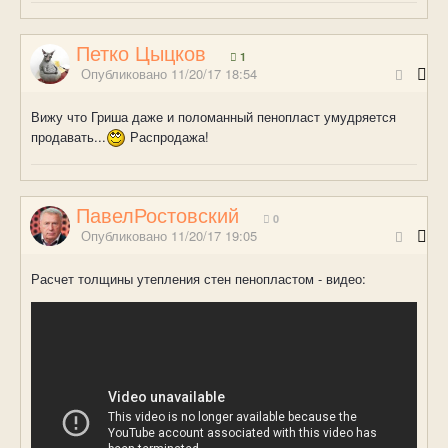
Петко Цыцков
1
Опубликовано
11/20/17 18:54
Вижу что Гриша даже и поломанный пенопласт умудряется
продавать...
Распродажа!
ПавелРостовский
0
Опубликовано
11/20/17 19:05
Расчет толщины утепления стен пенопластом - видео: