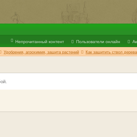
Непрочитанный контент
Пользователи онлайн
Ак
Удобрения, агрохимия, защита растений
Как защитить ствол дерева
ой.