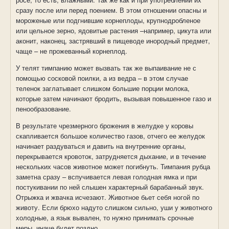
сразу после или перед поением. В этом отношении опасны и
мороженые или подгнившие корнеплоды, крупнодробленое
или цельное зерно, ядовитые растения –например, цикута или
аконит, наконец, застрявший в пищеводе инородный предмет,
чаще – не прожеванный корнеплод.
У телят тимпанию может вызвать так же выпаивание не с
помощью сосковой поилки, а из ведра – в этом случае
теленок заглатывает слишком большие порции молока,
которые затем начинают бродить, вызывая повышенное газо и
пенообразование.
В результате чрезмерного брожения в желудке у коровы
скапливается большое количество газов, отчего ее желудок
начинает раздуваться и давить на внутренние органы,
перекрывается кровоток, затрудняется дыхание, и в течение
нескольких часов животное может погибнуть. Тимпания рубца
заметна сразу – вспучивается левая голодная ямка и при
постукивании по ней слышен характерный барабанный звук.
Отрыжка и жвачка исчезают. Животное бьет себя ногой по
животу. Если брюхо надуто слишком сильно, уши у животного
холодные, а язык вывален, то нужно принимать срочные
меры, иначе будет поздно.