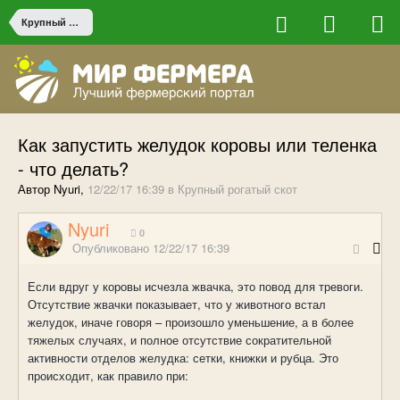
Крупный рогатый скот
Как запустить желудок коровы или теленка
- что делать?
Автор Nyuri,
12/22/17 16:39
в
Крупный рогатый скот
Nyuri
0
Опубликовано
12/22/17 16:39
Если вдруг у коровы исчезла жвачка, это повод для тревоги.
Отсутствие жвачки показывает, что у животного встал
желудок, иначе говоря – произошло уменьшение, а в более
тяжелых случаях, и полное отсутствие сократительной
активности отделов желудка: сетки, книжки и рубца. Это
происходит, как правило при: