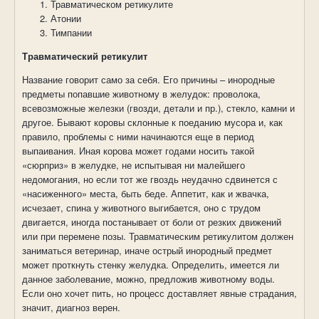
Травматическом ретикулите
Атонии
Тимпании
Травматический ретикулит
Название говорит само за себя. Его причины – инородные
предметы попавшие животному в желудок: проволока,
всевозможные железки (гвозди, детали и пр.), стекло, камни и
другое. Бывают коровы склонные к поеданию мусора и, как
правило, проблемы с ними начинаются еще в период
выпаивания. Иная корова может годами носить такой
«сюрприз» в желудке, не испытывая ни малейшего
недомогания, но если тот же гвоздь неудачно сдвинется с
«насиженного» места, быть беде. Аппетит, как и жвачка,
исчезает, спина у животного выгибается, оно с трудом
двигается, иногда постанывает от боли от резких движений
или при перемене позы. Травматическим ретикулитом должен
заниматься ветеринар, иначе острый инородный предмет
может проткнуть стенку желудка. Определить, имеется ли
данное заболевание, можно, предложив животному воды.
Если оно хочет пить, но процесс доставляет явные страдания,
значит, диагноз верен.