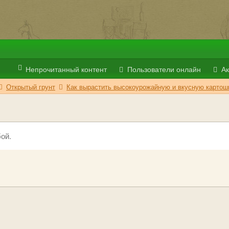
Непрочитанный контент
Пользователи онлайн
Ак
Открытый грунт
Как вырастить высокоурожайную и вкусную картош
ой.