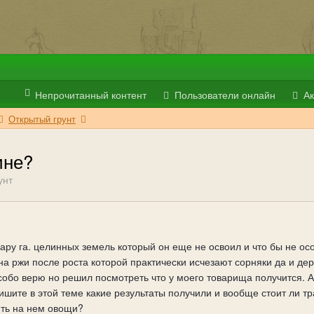
Непрочитанный контент
Пользователи онлайн
Ак
Открытый грунт
ине?
унт
ару га. целинных земель который он еще не освоил и что бы не осо
а ржи после роста которой практически исчезают сорняки да и де
собо верю но решил посмотреть что у моего товарища получится. А
ишите в этой теме какие результаты получили и вообще стоит ли 
ять на нем овощи?