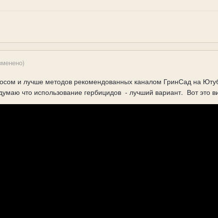
зменено)
осом и лучше методов рекомендованных каналом ГринСад на Ютубе
думаю что использование гербицидов - лучший вариант. Вот это в