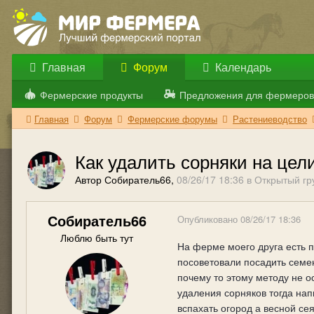
Главная
Форум
Календарь
Фермерские продукты
Предложения для фермеров
Главная
Форум
Фермерские форумы
Растениеводство
Как удалить сорняки на цел
Автор Собиратель66,
08/26/17 18:36
в
Открытый гр
Собиратель66
Опубликовано
08/26/17 18:36
Люблю быть тут
На ферме моего друга есть п
посоветовали посадить семен
почему то этому методу не о
удаления сорняков тогда нап
вспахать огород а весной се