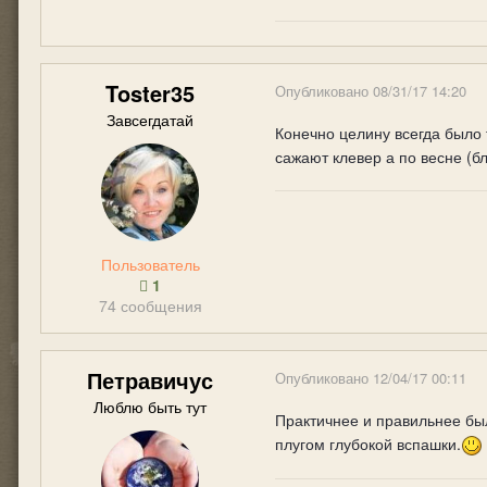
Toster35
Опубликовано
08/31/17 14:20
Завсегдатай
Конечно целину всегда было 
сажают клевер а по весне (б
Пользователь
1
74 сообщения
Петравичус
Опубликовано
12/04/17 00:11
Люблю быть тут
Практичнее и правильнее был
плугом глубокой вспашки.