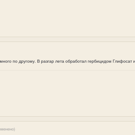
много по другому. В разгар лета обработал гербицидом Глифосат и
зменено)