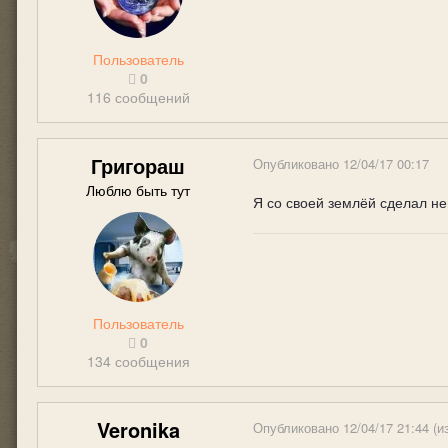
Пользователь
0
116 сообщений
Григораш
Опубликовано
12/04/17 00:17
Люблю быть тут
Я со своей землёй сделал не
Пользователь
0
134 сообщения
Veronika
Опубликовано
12/04/17 21:44
(и