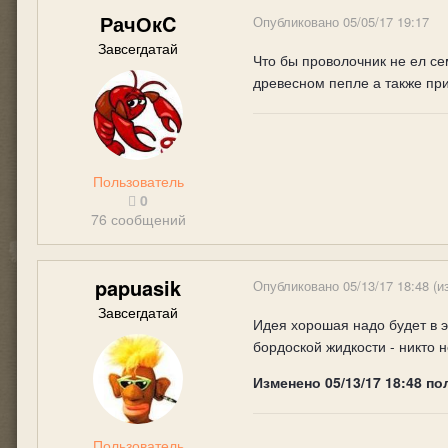
РачОкC
Опубликовано
05/05/17 19:17
Завсегдатай
Что бы проволочник не ел се
древесном пепле а также при 
Пользователь
0
76 сообщений
papuasik
Опубликовано
05/13/17 18:48
(и
Завсегдатай
Идея хорошая надо будет в 
бордоской жидкости - никто 
Изменено
05/13/17 18:48
по
Пользователь