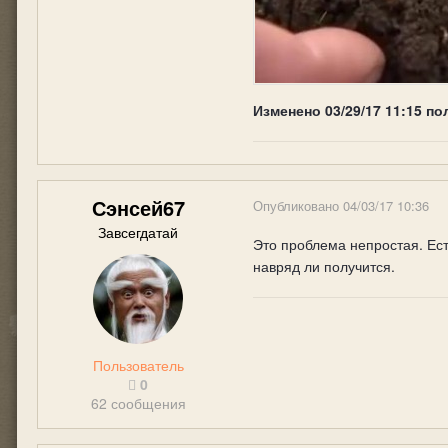
Изменено
03/29/17 11:15
по
Сэнсей67
Опубликовано
04/03/17 10:36
Завсегдатай
Это проблема непростая. Ес
навряд ли получится.
Пользователь
0
62 сообщения