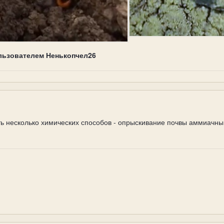
льзователем Ненькопчел26
ть несколько химических способов - опрыскивание почвы аммиачн