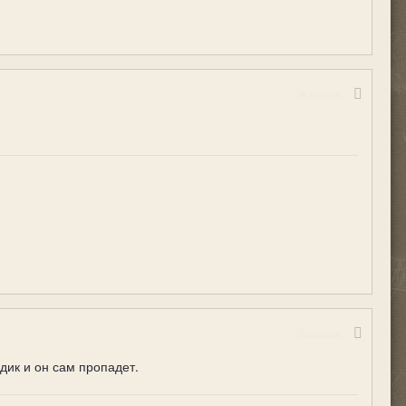
Жалоба
Жалоба
дик и он сам пропадет.