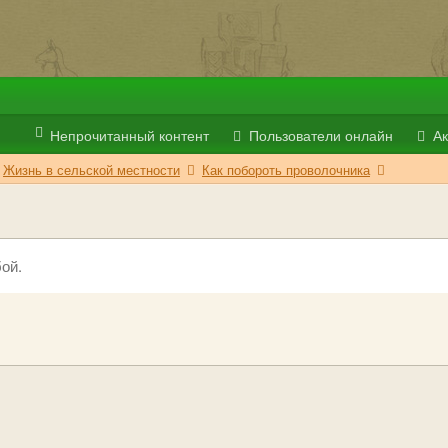
Непрочитанный контент
Пользователи онлайн
Ак
Жизнь в сельской местности
Как побороть проволочника
ой.