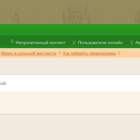
Непрочитанный контент
Пользователи онлайн
Ак
Жизнь в сельской местности
Как побороть проволочника
ой.