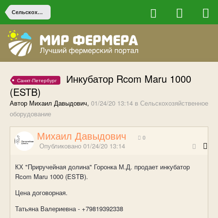
Сельскохозяйственное оборудование
Инкубатор Rcom Maru 1000
Санкт-Петербург
(ESTB)
Автор Михаил Давыдович,
01/24/20 13:14
в
Сельскохозяйственное
оборудование
Михаил Давыдович
0
Опубликовано
01/24/20 13:14
КХ "Приручейная долина" Горонка М.Д. продает инкубатор
Rcom Maru 1000 (ESTB).
Цена договорная.
Татьяна Валериевна - +79819392338