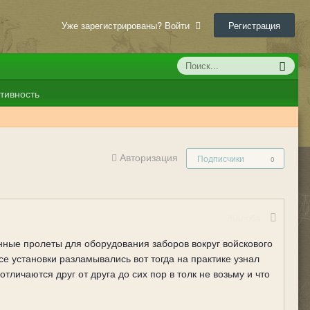
Уже зарегистрированы? Войти
Регистрация
тивность
Авторизация
Подписчики
0
Жалоба
нные пролеты для оборудования заборов вокруг войскового
се установки разламывались вот тогда на практике узнал
личаются друг от друга до сих пор в толк не возьму и что