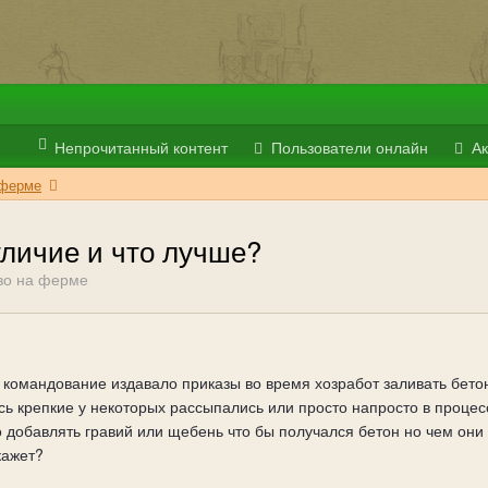
Непрочитанный контент
Пользователи онлайн
Ак
 ферме
тличие и что лучше?
во на ферме
 командование издавало приказы во время хозработ заливать бето
ись крепкие у некоторых рассыпались или просто напросто в процес
 добавлять гравий или щебень что бы получался бетон но чем они от
кажет?