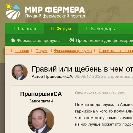
Главная
Форум
Календарь
Фермерские продукты
Предложения для фермеров
Главная
Форум
Фермерские форумы
Строительство на
Гравий или щебень в чем о
Автор ПрапоршикСА,
09/09/17 20:25
в
Строительст
ПрапоршикСА
Опубликовано
09/09/17 20:25
Завсегдатай
Помню когда служил в Армии
гарнизона у кого то получал
что в цементную смесь нужно
из них лучше может кто подс