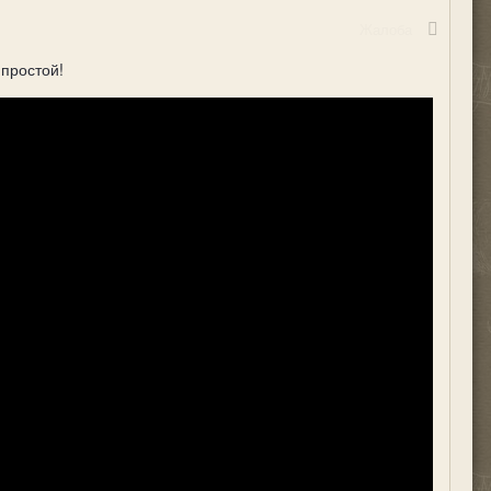
Жалоба
 простой!