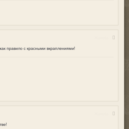
Жалоба
 как правило с красными вкраплениями!
Жалоба
тве!